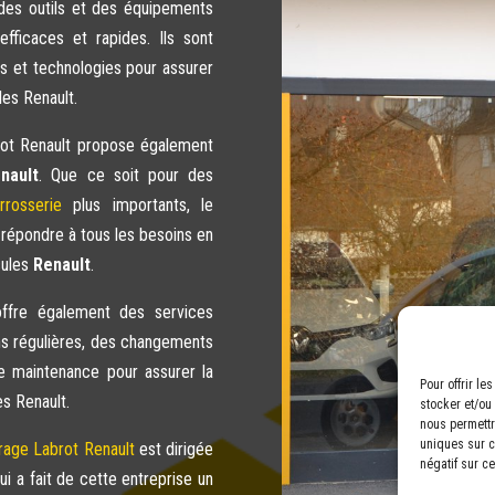
 des outils et des équipements
fficaces et rapides. Ils sont
s et technologies pour assurer
ules Renault.
rot Renault propose également
nault
. Que ce soit pour des
rrosserie
plus importants, le
 répondre à tous les besoins en
cules
Renault
.
offre également des services
ns régulières, des changements
 de maintenance pour assurer la
Pour offrir l
es Renault.
stocker et/ou
nous permettr
uniques sur ce
rage Labrot Renault
est dirigée
négatif sur ce
ui a fait de cette entreprise un